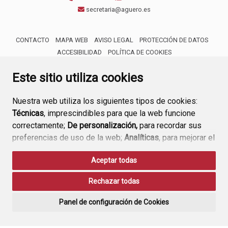
secretaria@aguero.es
CONTACTO
MAPA WEB
AVISO LEGAL
PROTECCIÓN DE DATOS
ACCESIBILIDAD
POLÍTICA DE COOKIES
ENLACE 
Este sitio utiliza cookies
Nuestra web utiliza los siguientes tipos de cookies:
Técnicas
, imprescindibles para que la web funcione
correctamente;
De personalización,
para recordar sus
preferencias de uso de la web;
Analíticas
, para mejorar el
funcionamiento de la web y sus servicios.
Aceptar todas
Si acepta pulsando el botón
“Aceptar todas”
Rechazar todas
consideramos que acepta su uso. Si pulsa el botón
“Rechazar todas”
o continúa navegando sin realizar
Panel de configuración de Cookies
ninguna acción, se guardarán las cookies técnicas
imprescindibles. Para personalizar sus preferencias