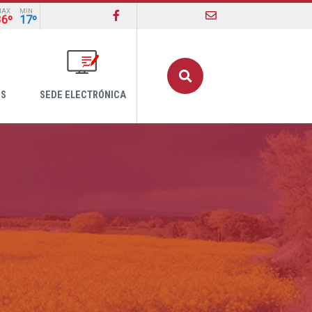
MAX
MIN
36º
17º
Buscar
OS
SEDE ELECTRÓNICA