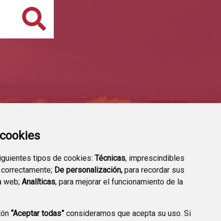
Buscar
a cookies
siguientes tipos de cookies:
Técnicas
, imprescindibles
 correctamente;
De personalización,
para recordar sus
a web;
Analíticas
, para mejorar el funcionamiento de la
tón
“Aceptar todas”
consideramos que acepta su uso. Si
DIRECTORIO DE
VALIDACIÓN DE