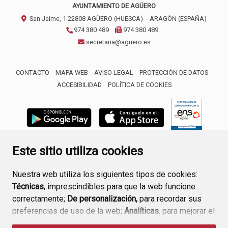
AYUNTAMIENTO DE AGÜERO
San Jaime, 1
22808
AGÜERO (HUESCA)
- ARAGÓN
(ESPAÑA)
974 380 489
974 380 489
secretaria@aguero.es
CONTACTO
MAPA WEB
AVISO LEGAL
PROTECCIÓN DE DATOS
ACCESIBILIDAD
POLÍTICA DE COOKIES
ENLACE 
Este sitio utiliza cookies
Nuestra web utiliza los siguientes tipos de cookies:
Técnicas
, imprescindibles para que la web funcione
correctamente;
De personalización,
para recordar sus
preferencias de uso de la web;
Analíticas
, para mejorar el
funcionamiento de la web y sus servicios.