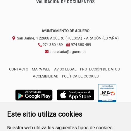
VALIDACIÓN DE DOCUMENTOS
AYUNTAMIENTO DE AGÜERO
San Jaime, 1
22808
AGÜERO (HUESCA)
- ARAGÓN
(ESPAÑA)
974 380 489
974 380 489
secretaria@aguero.es
CONTACTO
MAPA WEB
AVISO LEGAL
PROTECCIÓN DE DATOS
ACCESIBILIDAD
POLÍTICA DE COOKIES
ENLACE 
Este sitio utiliza cookies
Nuestra web utiliza los siguientes tipos de cookies: