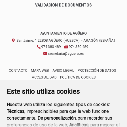
VALIDACIÓN DE DOCUMENTOS
AYUNTAMIENTO DE AGÜERO
San Jaime, 1
22808
AGÜERO (HUESCA)
- ARAGÓN
(ESPAÑA)
974 380 489
974 380 489
secretaria@aguero.es
CONTACTO
MAPA WEB
AVISO LEGAL
PROTECCIÓN DE DATOS
ACCESIBILIDAD
POLÍTICA DE COOKIES
ENLACE 
Este sitio utiliza cookies
Nuestra web utiliza los siguientes tipos de cookies:
Técnicas
, imprescindibles para que la web funcione
correctamente;
De personalización,
para recordar sus
preferencias de uso de la web;
Analíticas
, para mejorar el