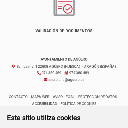
VALIDACIÓN DE DOCUMENTOS
AYUNTAMIENTO DE AGÜERO
San Jaime, 1
22808
AGÜERO (HUESCA)
- ARAGÓN
(ESPAÑA)
974 380 489
974 380 489
secretaria@aguero.es
CONTACTO
MAPA WEB
AVISO LEGAL
PROTECCIÓN DE DATOS
ACCESIBILIDAD
POLÍTICA DE COOKIES
ENLACE 
Este sitio utiliza cookies