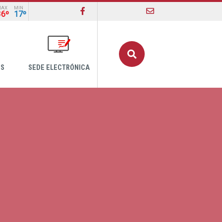
MAX
MIN
36º
17º
Buscar
OS
SEDE ELECTRÓNICA