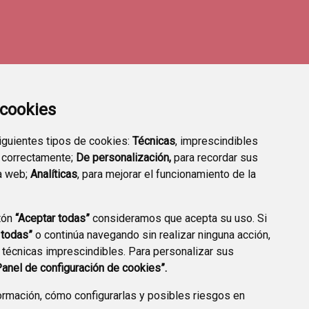
a cookies
siguientes tipos de cookies:
Técnicas
, imprescindibles
 correctamente;
De personalización,
para recordar sus
a web;
Analíticas
, para mejorar el funcionamiento de la
tón
“Aceptar todas”
consideramos que acepta su uso. Si
DIRECTORIO DE
VALIDACIÓN DE
 todas”
o continúa navegando sin realizar ninguna acción,
INTERÉS
DOCUMENTOS
 técnicas imprescindibles. Para personalizar sus
Panel de configuración de cookies”.
rmación, cómo configurarlas y posibles riesgos en