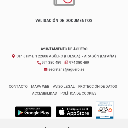
VALIDACIÓN DE DOCUMENTOS
AYUNTAMIENTO DE AGÜERO
San Jaime, 1
22808
AGÜERO (HUESCA)
- ARAGÓN
(ESPAÑA)
974 380 489
974 380 489
secretaria@aguero.es
CONTACTO
MAPA WEB
AVISO LEGAL
PROTECCIÓN DE DATOS
ACCESIBILIDAD
POLÍTICA DE COOKIES
ENLACE 