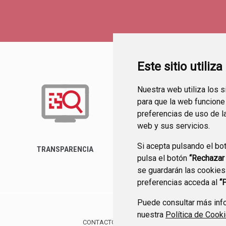
Este sitio utiliz
Nuestra web utiliza los 
para que la web funcione
preferencias de uso de l
web y sus servicios.
Si acepta pulsando el bo
TRANSPARENCIA
BUZÓN DEL
pulsa el botón
“Rechazar
AYUNTAMIENTO
se guardarán las cookies
preferencias acceda al
“
Puede consultar más info
nuestra
Política de Cook
CONTACTO
MAPA WEB
AVISO LEGAL
PROTE