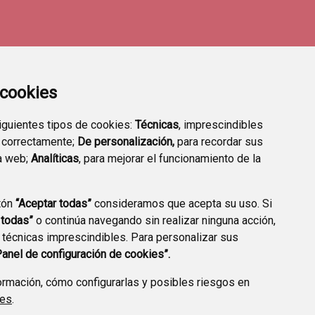
a cookies
siguientes tipos de cookies:
Técnicas
, imprescindibles
 correctamente;
De personalización,
para recordar sus
a web;
Analíticas
, para mejorar el funcionamiento de la
tón
“Aceptar todas”
consideramos que acepta su uso. Si
DIRECTORIO DE
VALIDACIÓN DE
 todas”
o continúa navegando sin realizar ninguna acción,
INTERÉS
DOCUMENTOS
 técnicas imprescindibles. Para personalizar sus
Panel de configuración de cookies”.
rmación, cómo configurarlas y posibles riesgos en
ies
.
CCIÓN DE DATOS
ACCESIBILIDAD
POLÍTICA DE COOKIES