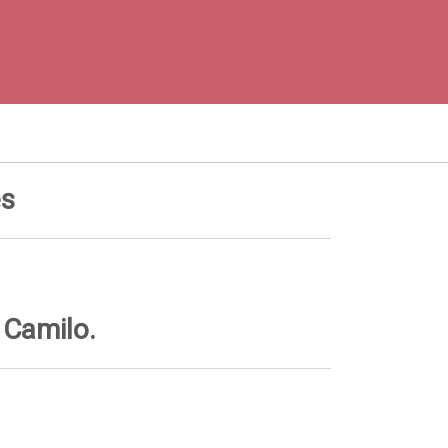
és
 Camilo.