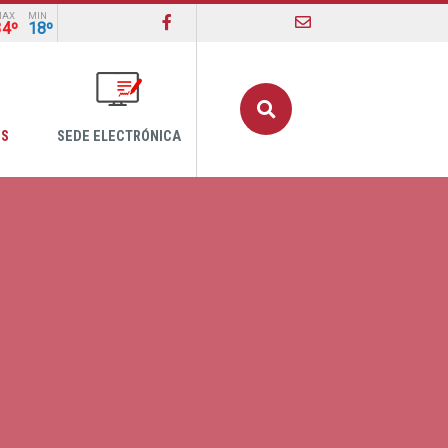
MAX
MIN
34º
18º
Buscar
OS
SEDE ELECTRÓNICA