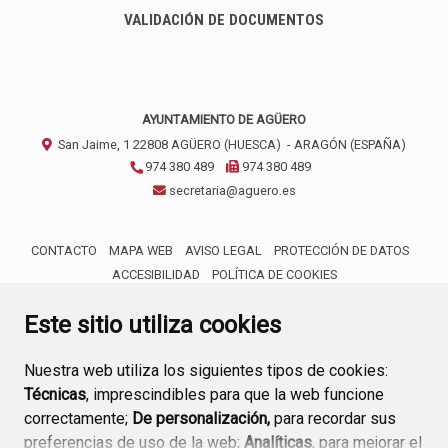
VALIDACIÓN DE DOCUMENTOS
AYUNTAMIENTO DE AGÜERO
San Jaime, 1
22808
AGÜERO (HUESCA)
- ARAGÓN
(ESPAÑA)
974 380 489
974 380 489
secretaria@aguero.es
CONTACTO
MAPA WEB
AVISO LEGAL
PROTECCIÓN DE DATOS
ACCESIBILIDAD
POLÍTICA DE COOKIES
ENLACE 
Este sitio utiliza cookies
Nuestra web utiliza los siguientes tipos de cookies:
Técnicas
, imprescindibles para que la web funcione
correctamente;
De personalización,
para recordar sus
preferencias de uso de la web;
Analíticas
, para mejorar el