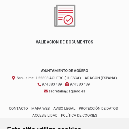
VALIDACIÓN DE DOCUMENTOS
AYUNTAMIENTO DE AGÜERO
San Jaime, 1
22808
AGÜERO (HUESCA)
- ARAGÓN
(ESPAÑA)
974 380 489
974 380 489
secretaria@aguero.es
CONTACTO
MAPA WEB
AVISO LEGAL
PROTECCIÓN DE DATOS
ACCESIBILIDAD
POLÍTICA DE COOKIES
ENLACE 