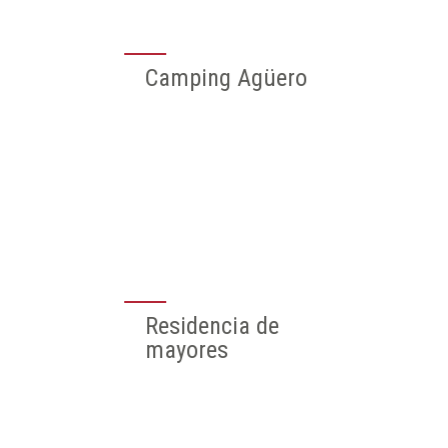
Puntos de
información
catastral
060