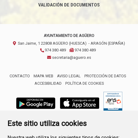
VALIDACIÓN DE DOCUMENTOS
AYUNTAMIENTO DE AGÜERO
San Jaime, 1
22808
AGÜERO (HUESCA)
- ARAGÓN
(ESPAÑA)
974 380 489
974 380 489
secretaria@aguero.es
CONTACTO
MAPA WEB
AVISO LEGAL
PROTECCIÓN DE DATOS
ACCESIBILIDAD
POLÍTICA DE COOKIES
ENLACE 
Este sitio utiliza cookies
Nuestra web utiliza los siguientes tipos de cookies: