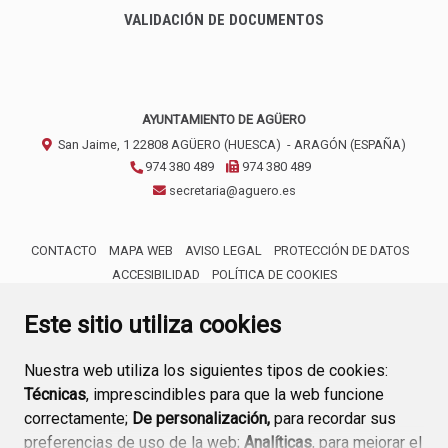
VALIDACIÓN DE DOCUMENTOS
AYUNTAMIENTO DE AGÜERO
San Jaime, 1
22808
AGÜERO (HUESCA)
- ARAGÓN
(ESPAÑA)
974 380 489
974 380 489
secretaria@aguero.es
CONTACTO
MAPA WEB
AVISO LEGAL
PROTECCIÓN DE DATOS
ACCESIBILIDAD
POLÍTICA DE COOKIES
ENLACE 
Este sitio utiliza cookies
Nuestra web utiliza los siguientes tipos de cookies:
Técnicas
, imprescindibles para que la web funcione
correctamente;
De personalización,
para recordar sus
preferencias de uso de la web;
Analíticas
, para mejorar el