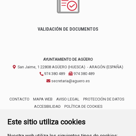
VALIDACIÓN DE DOCUMENTOS
AYUNTAMIENTO DE AGÜERO
San Jaime, 1
22808
AGÜERO (HUESCA)
- ARAGÓN
(ESPAÑA)
974 380 489
974 380 489
secretaria@aguero.es
CONTACTO
MAPA WEB
AVISO LEGAL
PROTECCIÓN DE DATOS
ACCESIBILIDAD
POLÍTICA DE COOKIES
ENLACE 
Este sitio utiliza cookies
Nuestra web utiliza los siguientes tipos de cookies: